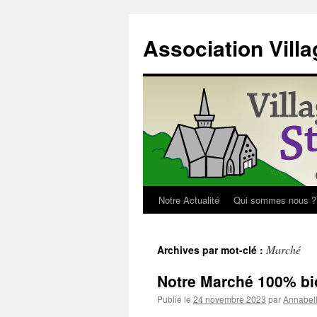
Aller
au
Association Villa
contenu
Notre Actualité
Qui sommes nous ?
Marché
Archives par mot-clé :
Notre Marché 100% bio
Publié le
24 novembre 2023
par
Annabell