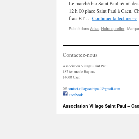
Le marché bio Saint Paul réunit des 
12 h 00 place Saint Paul à Caen. Ch
frais ET …
Continuer la lecture
→
Publié dans
Actus
,
Notre quartier
|
Marqu
Contactez-nous
Association Village Saint Paul
187 ter rue de Bayeux
14000 Caen
✉
contact.villagesaintpaul@gmail.com
Facebook
Association Village Saint Paul – Ca