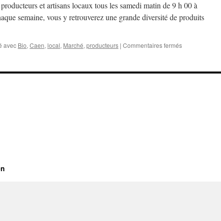
producteurs et artisans locaux tous les samedi matin de 9 h 00 à
aque semaine, vous y retrouverez une grande diversité de produits
sur
é avec
Bio
,
Caen
,
local
,
Marché
,
producteurs
|
Commentaires fermés
Notre
Marché
100%
bio
et
local
en