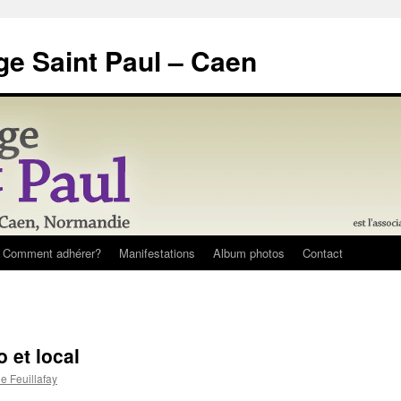
ge Saint Paul – Caen
 Comment adhérer?
Manifestations
Album photos
Contact
 et local
e Feuillafay