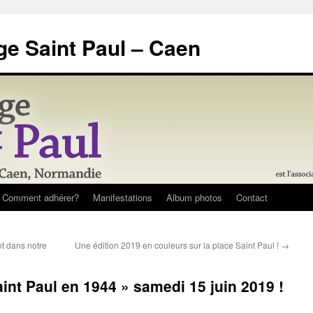
ge Saint Paul – Caen
 Comment adhérer?
Manifestations
Album photos
Contact
 dans notre
Une édition 2019 en couleurs sur la place Saint Paul !
→
int Paul en 1944 » samedi 15 juin 2019 !